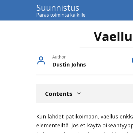
Skip
Suunnistus
to
Paras toiminta kaikille
content
Vaellu
Author
Dustin Johns
Contents
Kun lähdet patikoimaan, vaelluslenkkari
elementeiltä. Jos et käytä oikeantyyp