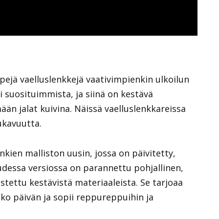
yyppejä vaelluslenkkejä vaativimpienkin ulkoilun
i suosituimmista, ja siinä on kestävä
än jalat kuivina. Näissä vaelluslenkkareissa
ukavuutta.
kien malliston uusin, jossa on päivitetty,
dessa versiossa on parannettu pohjallinen,
stettu kestävistä materiaaleista. Se tarjoaa
 päivän ja sopii reppureppuihin ja