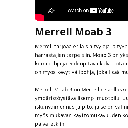
Merrell Moab 3
Merrell tarjoaa erilaisia ​​tyylejä ja t
harrastajien tarpeisiin. Moab 3 on yks
kumipohja ja vedenpitävä kalvo pitämä
on myös kevyt välipohja, joka lisää m
Merrell Moab 3 on Merrellin vaellusken
ympäristöystävällisempi muotoilu. Uu
iskunvaimennus ja pito, ja se on valmi
myös mukavan käyttömukavuuden koko
päiväretkiin.