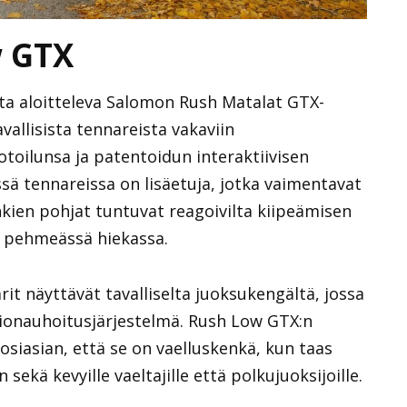
 GTX
sta aloitteleva Salomon Rush Matalat GTX-
vallisista tennareista vakaviin
otoilunsa ja patentoidun interaktiivisen
ssä tennareissa on lisäetuja, jotka vaimentavat
nkien pohjat tuntuvat reagoivilta kiipeämisen
on pehmeässä hiekassa.
t näyttävät tavalliselta juoksukengältä, jossa
kionauhoitusjärjestelmä. Rush Low GTX:n
tosiasian, että se on vaelluskenkä, kun taas
sekä kevyille vaeltajille että polkujuoksijoille.