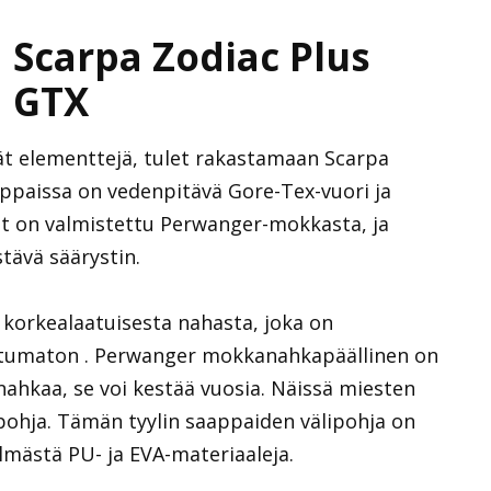
Scarpa Zodiac Plus
GTX
ävät elementtejä, tulet rakastamaan Scarpa
appaissa on vedenpitävä Gore-Tex-vuori ja
et on valmistettu Perwanger-mokkasta, ja
tävä säärystin.
 korkealaatuisesta nahasta, joka on
ntumaton . Perwanger mokkanahkapäällinen on
 nahkaa, se voi kestää vuosia. Näissä miesten
pohja. Tämän tyylin saappaiden välipohja on
mästä PU- ja EVA-materiaaleja.