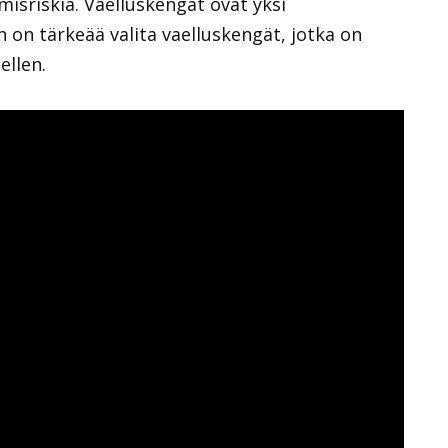
sriskiä. Vaelluskengät ovat yksi
n on tärkeää valita vaelluskengät, jotka on
ellen.