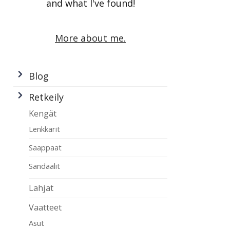
and what I've found!
More about me.
Blog
Retkeily
Kengät
Lenkkarit
Saappaat
Sandaalit
Lahjat
Vaatteet
Asut