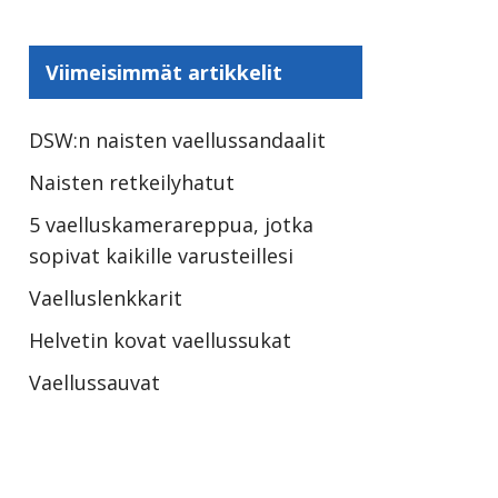
Viimeisimmät artikkelit
DSW:n naisten vaellussandaalit
Naisten retkeilyhatut
5 vaelluskamerareppua, jotka
sopivat kaikille varusteillesi
Vaelluslenkkarit
Helvetin kovat vaellussukat
Vaellussauvat