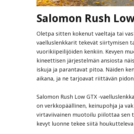
Salomon Rush Low
Oletpa sitten kokenut vaeltaja tai va
vaelluslenkkarit tekevät siirtymisen ta
vuorikiipeilijöiden kenkiin. Kevyen mu
kineettisen järjestelmän ansiosta näi
iskuja ja parantavat pitoa. Näiden ke
aikana, ja ne tarjoavat riittävän pid
Salomon Rush Low GTX -vaelluslenkkari
on verkkopäällinen, keinupohja ja va
virtaviivainen muotoilu piilottaa sen 
kevyt luonne tekee siitä houkuttelevan 