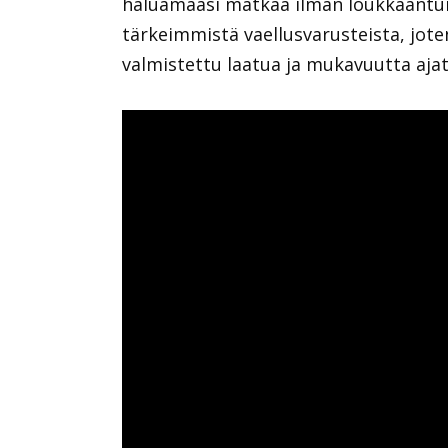
haluamaasi matkaa ilman loukkaantumi
tärkeimmistä vaellusvarusteista, jote
valmistettu laatua ja mukavuutta ajat