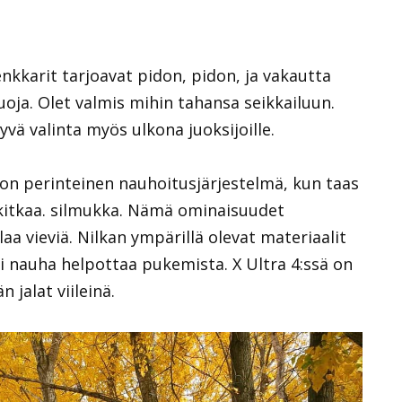
enkkarit tarjoavat pidon, pidon, ja vakautta
uoja. Olet valmis mihin tahansa seikkailuun.
vä valinta myös ulkona juoksijoille.
 on perinteinen nauhoitusjärjestelmä, kun taas
 kitkaa. silmukka. Nämä ominaisuudet
laa vieviä. Nilkan ympärillä olevat materiaalit
i nauha helpottaa pukemista. X Ultra 4:ssä on
 jalat viileinä.