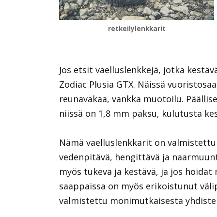
retkeilylenkkarit
Jos etsit vaelluslenkkejä, jotka kest
Zodiac Plusia GTX. Näissä vuoristosa
reunavakaa, vankka muotoilu. Päällis
niissä on 1,8 mm paksu, kulutusta kes
Nämä vaelluslenkkarit on valmistettu
vedenpitävä, hengittävä ja naarmuu
myös tukeva ja kestävä, ja jos hoidat
saappaissa on myös erikoistunut väli
valmistettu monimutkaisesta yhdistel