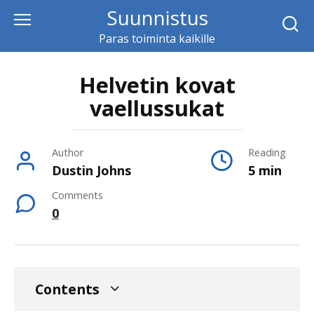
Skip
Suunnistus
to
Paras toiminta kaikille
content
Helvetin kovat
vaellussukat
Author
Reading
Dustin Johns
5 min
Comments
0
Contents