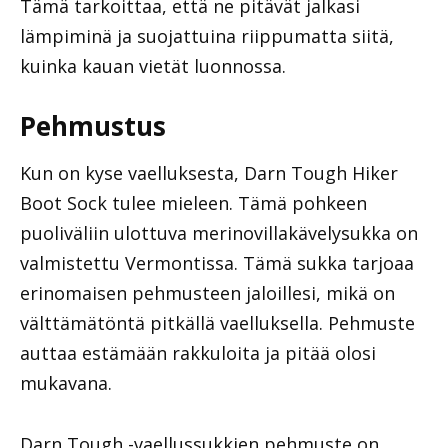
Tämä tarkoittaa, että ne pitävät jalkasi
lämpiminä ja suojattuina riippumatta siitä,
kuinka kauan vietät luonnossa.
Pehmustus
Kun on kyse vaelluksesta, Darn Tough Hiker
Boot Sock tulee mieleen. Tämä pohkeen
puoliväliin ulottuva merinovillakävelysukka on
valmistettu Vermontissa. Tämä sukka tarjoaa
erinomaisen pehmusteen jaloillesi, mikä on
välttämätöntä pitkällä vaelluksella. Pehmuste
auttaa estämään rakkuloita ja pitää olosi
mukavana.
Darn Tough -vaellussukkien pehmuste on