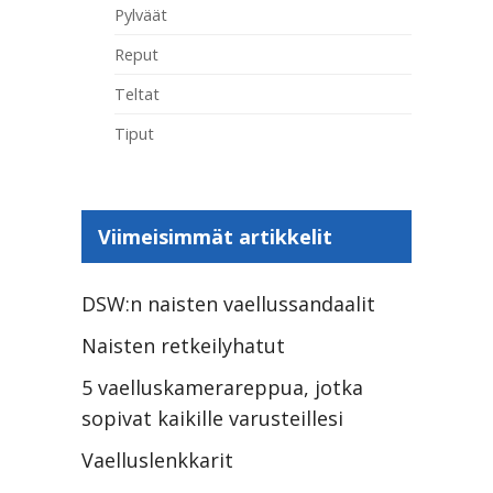
Pylväät
Reput
Teltat
Tiput
Viimeisimmät artikkelit
DSW:n naisten vaellussandaalit
Naisten retkeilyhatut
5 vaelluskamerareppua, jotka
sopivat kaikille varusteillesi
Vaelluslenkkarit