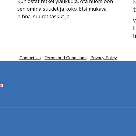
Kun ostat retkeilylaukkuja, ota huomioon
sen ominaisuudet ja koko. Etsi mukava
hihna, suuret taskut ja
V
l
h
Contact Us
-
Terms and Conditions
-
Privacy Policy