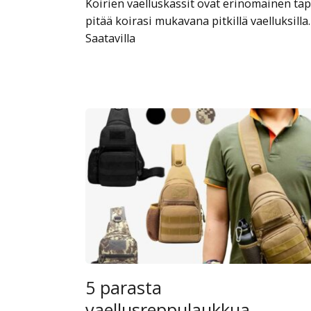
Koirien vaelluskassit ovat erinomainen ta
pitää koirasi mukavana pitkillä vaelluksilla.
Saatavilla
5 parasta
vaellusreppulaukkua