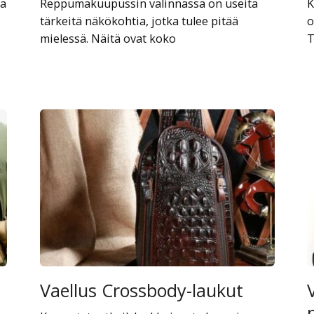
pa
Reppumakuupussin valinnassa on useita
K
tärkeitä näkökohtia, jotka tulee pitää
o
mielessä. Näitä ovat koko
T
Vaellus Crossbody-laukut