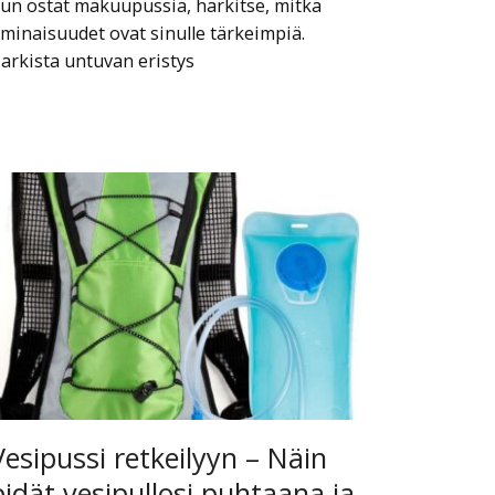
un ostat makuupussia, harkitse, mitkä
minaisuudet ovat sinulle tärkeimpiä.
arkista untuvan eristys
Vesipussi retkeilyyn – Näin
pidät vesipullosi puhtaana ja