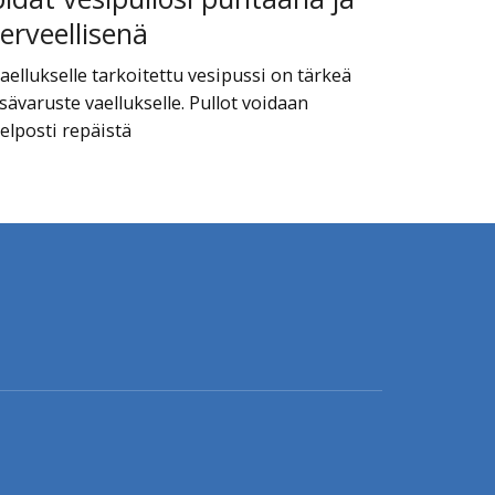
terveellisenä
aellukselle tarkoitettu vesipussi on tärkeä
isävaruste vaellukselle. Pullot voidaan
elposti repäistä